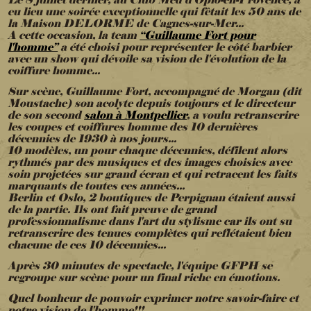
Le 8 juillet dernier, au Club Med d'Opio-en-Provence, a
eu lieu une soirée exceptionnelle qui fêtait les 50 ans de
la Maison DELORME de Cagnes-sur-Mer...
A cette occasion, la team
“Guillaume Fort pour
l'homme”
a été choisi pour représenter le côté barbier
avec un
show qui dévoile sa vision de l'évolution de la
coiffure homme...
Sur scène, Guillaume Fort, accompagné de Morgan (dit
Moustache) son acolyte depuis toujours et le directeur
de son second
salon à Montpellier
, a voulu retranscrire
les coupes et coiffures homme des 10 dernières
décennies de 1930 à nos jours...
10 modèles, un pour chaque décennies, défilent alors
rythmés par des musiques et des images choisies avec
soin projetées sur grand écran et qui retracent les faits
marquants de toutes ces années...
Berlin et Oslo, 2 boutiques de Perpignan étaient aussi
de la partie. Ils ont fait preuve de grand
professionnalisme dans l'art du stylisme car ils ont su
retranscrire des tenues complètes qui reflétaient bien
chacune de ces 10 décennies...
Après 30 minutes de spectacle, l'équipe GFPH se
regroupe sur scène pour un final riche en émotions.
Quel bonheur de pouvoir exprimer notre savoir-faire et